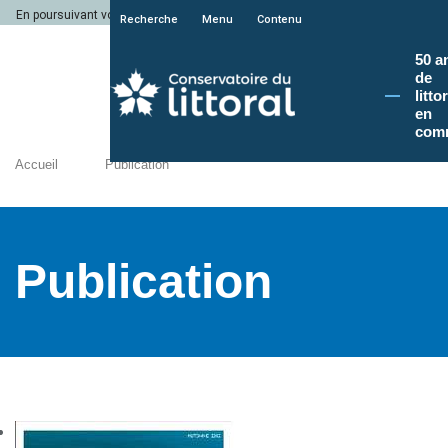
En poursuivant votre navigation sur le site du Conservatoire du littoral, vous a
Recherche
Menu
Contenu
50 a
de
litto
en
com
Accueil
Publication
Publication