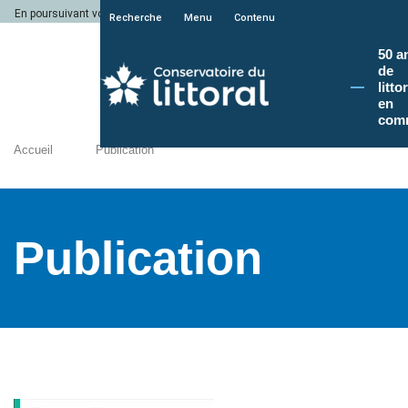
En poursuivant votre navigation sur le site du Conservatoire du littoral, vous a
Recherche
Menu
Contenu
50 a
de
litto
en
com
Accueil
Publication
Publication