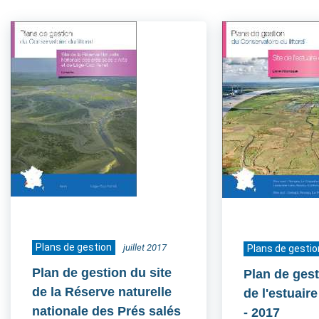
Plans de gestion
juillet 2017
Plans de gestio
Plan de gestion du site
Plan de gest
de la Réserve naturelle
de l'estuair
nationale des Prés salés
- 2017