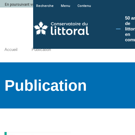
En poursuivant votre navigation sur le site du Conservatoire du littoral, vous a
Recherche
Menu
Contenu
50 a
de
litto
en
com
Accueil
Publication
Publication