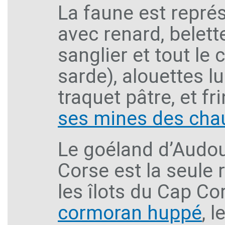
La faune est repré
avec renard, belett
sanglier et tout le
sarde), alouettes lu
traquet pâtre, et fri
ses mines des chau
Le goéland d’Audou
Corse est la seule r
les îlots du Cap Co
cormoran huppé
, l