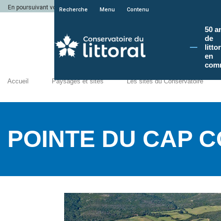
En poursuivant votre navigation sur le site du Conservatoire du littoral, vous a
Recherche
Menu
Contenu
50 a
de
litto
en
com
Accueil
Paysages et sites
Les sites du Conservatoire
POINTE DU CAP 