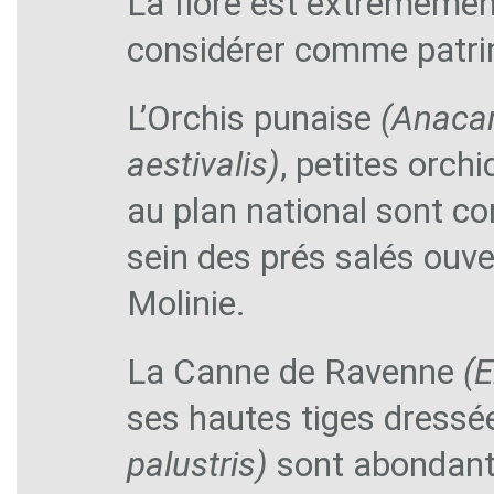
La flore est extrêmemen
considérer comme patri
L’Orchis punaise
(Anaca
aestivalis)
, petites orc
au plan national sont co
sein des prés salés ouver
Molinie.
La Canne de Ravenne
(E
ses hautes tiges dressée
palustris)
sont abondante