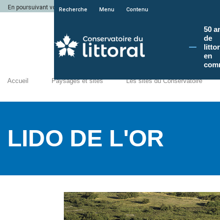
En poursuivant votre navigation sur le site du Conservatoire du littoral, vous a
Recherche
Menu
Contenu
50 a
de
litto
en
com
Accueil
Paysages et sites
Les sites du Conservatoire
LIDO DE L'OR