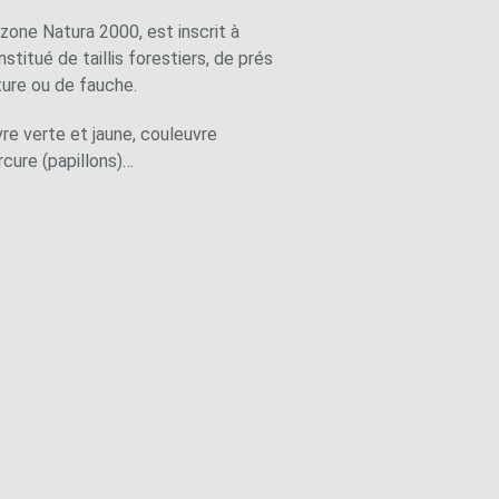
 zone Natura 2000, est inscrit à
itué de taillis forestiers, de prés
ture ou de fauche.
vre verte et jaune, couleuvre
rcure (papillons)…