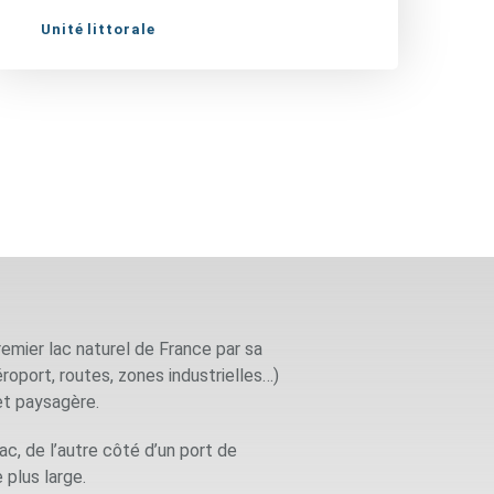
Unité littorale
emier lac naturel de France par sa
éroport, routes, zones industrielles…)
et paysagère.
c, de l’autre côté d’un port de
 plus large.