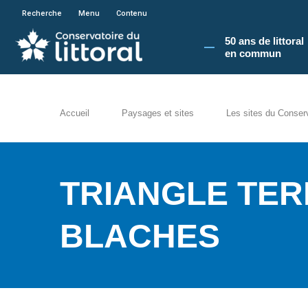
En poursuivant votre navigation sur le site du
Recherche
Menu
Contenu
50 ans de littoral
en commun​
Accueil
Paysages et sites
Les sites du Conser
TRIANGLE TER
BLACHES