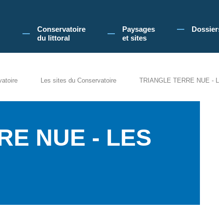
 Conservatoire du littoral, vous acceptez l'utilisation de cookies pour vous propose
Conservatoire
Paysages
Dossier
du littoral
et sites
vatoire
Les sites du Conservatoire
TRIANGLE TERRE NUE - 
RE NUE - LES