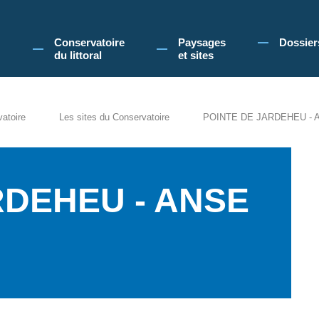
 Conservatoire du littoral, vous acceptez l'utilisation de cookies pour vous propose
Conservatoire
Paysages
Dossier
du littoral
et sites
vatoire
Les sites du Conservatoire
POINTE DE JARDEHEU - 
RDEHEU - ANSE