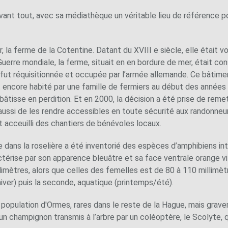
vant tout, avec sa médiathèque un véritable lieu de référence po
 la ferme de la Cotentine. Datant du XVIII e siècle, elle était vo
uerre mondiale, la ferme, situait en en bordure de mer, était c
 fut réquisitionnée et occupée par l’armée allemande. Ce bâtimen
t encore habité par une famille de fermiers au début des années
 bâtisse en perdition. Et en 2000, la décision a été prise de reme
ussi de les rendre accessibles en toute sécurité aux randonneu
t acceuilli des chantiers de bénévoles locaux.
dans la roselière a été inventorié des espèces d’amphibiens int
actérise par son apparence bleuâtre et sa face ventrale orange vi
mètres, alors que celles des femelles est de 80 à 110 millimètres
hiver) puis la seconde, aquatique (printemps/été).
 population d'Ormes, rares dans le reste de la Hague, mais grave
n champignon transmis à l’arbre par un coléoptère, le Scolyte, q