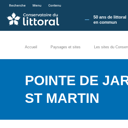
En poursuivant votre navigation sur le site du
Recherche
Menu
Contenu
50 ans de littoral
en commun​
Accueil
Paysages et sites
Les sites du Conser
POINTE DE JA
ST MARTIN