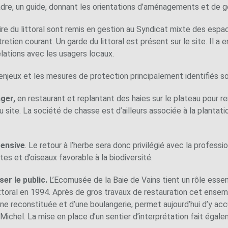
adre, un guide, donnant les orientations d’aménagements et de ge
oire du littoral sont remis en gestion au Syndicat mixte des esp
tretien courant. Un garde du littoral est présent sur le site. Il a 
 relations avec les usagers locaux.
s enjeux et les mesures de protection principalement identifiés so
ager,
en restaurant et replantant des haies sur le plateau pour r
du site. La société de chasse est d’ailleurs associée à la plantati
tensive
. Le retour à l’herbe sera donc privilégié avec la professi
tes et d’oiseaux favorable à la biodiversité.
ser le public.
L’Ecomusée de la Baie de Vains tient un rôle esse
ittoral en 1994. Après de gros travaux de restauration cet ens
ne reconstituée et d’une boulangerie, permet aujourd’hui d’y accue
Michel. La mise en place d’un sentier d’interprétation fait égale