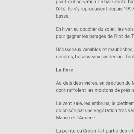
point d’observation. La baie abrite l’
l'été. Ils s’y reproduisent depuis 199
basse.
En hiver, au coucher du soleil, les v
pour gagner les parages de l’îlot de 
Bécasseaux variables et maubèches, hu
cendrés, bécasseaux sanderling…font p
La flore
Au-delà des rivières, en direction du
dont raffolent les moutons de prés-s
Le vent salé, les embruns, le piétinem
colonisée par une végétation très vari
Marine et l'Armérie.
La pointe du Grouin fait partie des si