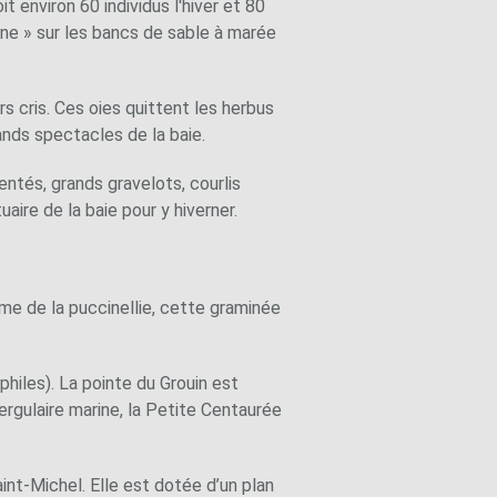
t environ 60 individus l'hiver et 80
nane » sur les bancs de sable à marée
s cris. Ces oies quittent les herbus
ands spectacles de la baie.
entés, grands gravelots, courlis
aire de la baie pour y hiverner.
ume de la puccinellie, cette graminée
philes). La pointe du Grouin est
pergulaire marine, la Petite Centaurée
aint-Michel. Elle est dotée d’un plan