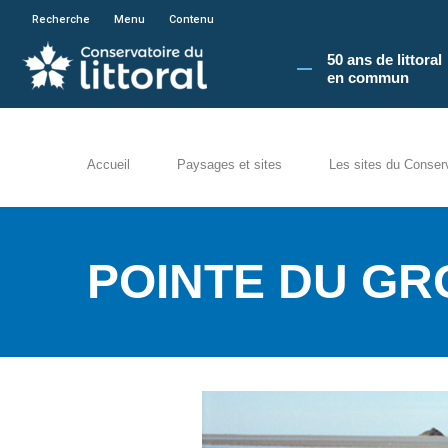
En poursuivant votre navigation sur le site du
Recherche
Menu
Contenu
50 ans de littoral
en commun​
Accueil
Paysages et sites
Les sites du Conser
POINTE DU GR