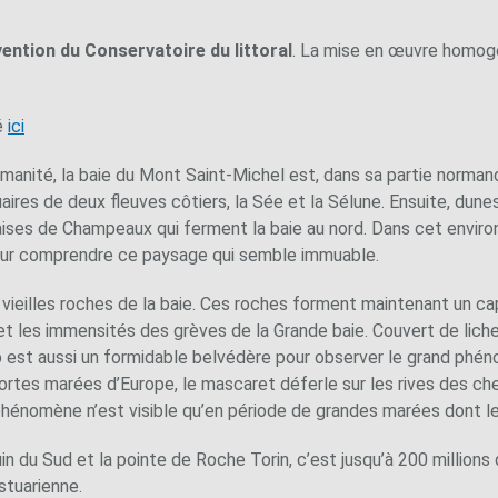
ention du Conservatoire du littoral
. La mise en œuvre homogè
é
ici
umanité, la baie du Mont Saint-Michel est, dans sa partie normand
ires de deux fleuves côtiers, la Sée et la Sélune. Ensuite, dunes
laises de Champeaux qui ferment la baie au nord. Dans cet envir
our comprendre ce paysage qui semble immuable.
 vieilles roches de la baie. Ces roches forment maintenant un cap
 et les immensités des grèves de la Grande baie. Couvert de lich
p est aussi un formidable belvédère pour observer le grand phéno
rtes marées d’Europe, le mascaret déferle sur les rives des che
hénomène n’est visible qu’en période de grandes marées dont le
in du Sud et la pointe de Roche Torin, c’est jusqu’à 200 million
stuarienne.