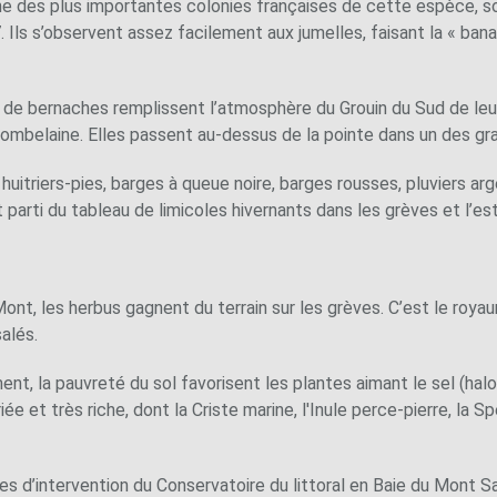
une des plus importantes colonies françaises de cette espèce, soi
7. Ils s’observent assez facilement aux jumelles, faisant la « ba
ols de bernaches remplissent l’atmosphère du Grouin du Sud de leur
Tombelaine. Elles passent au-dessus de la pointe dans un des gr
itriers-pies, barges à queue noire, barges rousses, pluviers arg
arti du tableau de limicoles hivernants dans les grèves et l’estu
 Mont, les herbus gagnent du terrain sur les grèves. C’est le roya
alés.
ent, la pauvreté du sol favorisent les plantes aimant le sel (halo
ée et très riche, dont la Criste marine, l'Inule perce-pierre, la S
tes d’intervention du Conservatoire du littoral en Baie du Mont S