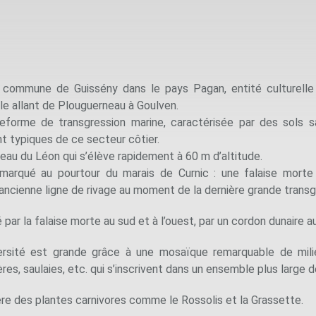
a commune de Guissény dans le pays Pagan, entité culturelle 
le allant de Plouguerneau à Goulven.
teforme de transgression marine, caractérisée par des sols 
nt typiques de ce secteur côtier.
eau du Léon qui s’élève rapidement à 60 m d’altitude.
 marqué au pourtour du marais de Curnic : une falaise mort
l’ancienne ligne de rivage au moment de la dernière grande transg
par la falaise morte au sud et à l’ouest, par un cordon dunaire au
versité est grande grâce à une mosaïque remarquable de milie
ères, saulaies, etc. qui s’inscrivent dans un ensemble plus large de
ère des plantes carnivores comme le Rossolis et la Grassette.