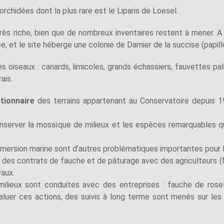
orchidées dont la plus rare est le Liparis de Loesel.
s riche, bien que de nombreux inventaires restent à mener. A t
e, et le site héberge une colonie de Damier de la succise (papill
les oiseaux : canards, limicoles, grands échassiers, fauvettes pa
ais.
tionnaire
des terrains appartenant au Conservatoire depuis 1
.
nserver la mosaïque de milieux et les espèces remarquables qu’i
ubmersion marine sont d’autres problématiques importantes pour l
ar des contrats de fauche et de pâturage avec des agriculteurs
aux.
milieux sont conduites avec des entreprises : fauche de rose
aluer ces actions, des suivis à long terme sont menés sur les