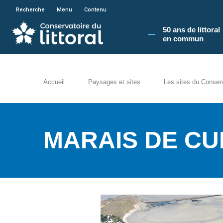
En poursuivant votre navigation sur le site du
Recherche
Menu
Contenu
50 ans de littoral
en commun​
Accueil
Paysages et sites
Les sites du Conser
MARAIS DE CU