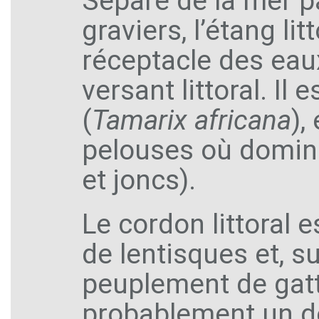
Séparé de la mer p
graviers, l’étang li
réceptacle des eaux
versant littoral. Il
(
Tamarix africana
),
pelouses où domine
et joncs).
Le cordon littoral
de lentisques et, s
peuplement de gatti
probablement un d