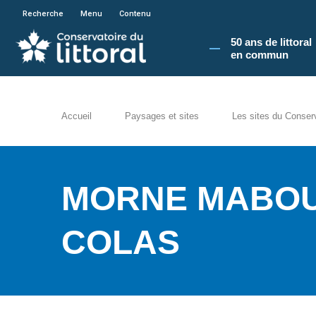
En poursuivant votre navigation sur le site du
Recherche
Menu
Contenu
50 ans de littoral
en commun​
Accueil
Paysages et sites
Les sites du Conser
MORNE MABOUY
COLAS