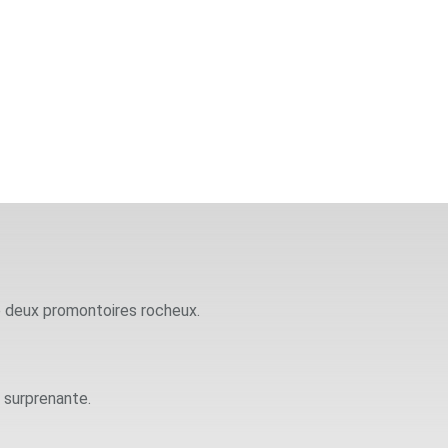
re deux promontoires rocheux.
 surprenante.