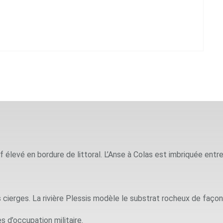
 élevé en bordure de littoral. L’Anse à Colas est imbriquée ent
cierges. La rivière Plessis modèle le substrat rocheux de façon
 d’occupation militaire.