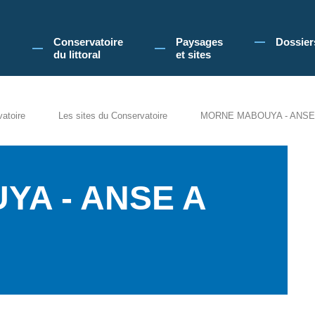
 Conservatoire du littoral, vous acceptez l'utilisation de cookies pour vous propose
Conservatoire
Paysages
Dossier
du littoral
et sites
vatoire
Les sites du Conservatoire
MORNE MABOUYA - ANSE
A - ANSE A