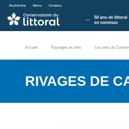
En poursuivant votre navigation sur le site du
Recherche
Menu
Contenu
50 ans de littoral
en commun​
Accueil
Paysages et sites
Les sites du Conser
RIVAGES DE C