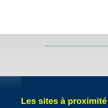
Les sites à proximité