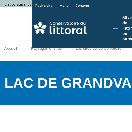
En poursuivant votre navigation sur le site du Conservatoire du littoral, vous a
Recherche
Menu
Contenu
50 a
de
litto
en
com
Accueil
Paysages et sites
Les sites du Conservatoire
LAC DE GRANDVA