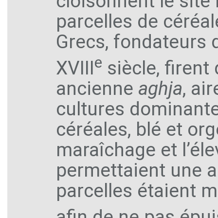
cloisonnent le site
parcelles de céréale
Grecs, fondateurs d
e
XVIII
siècle, firent
ancienne
aghja
, ai
cultures dominante
céréales, blé et or
maraîchage et l’él
permettaient une a
parcelles étaient m
afin de ne pas épui