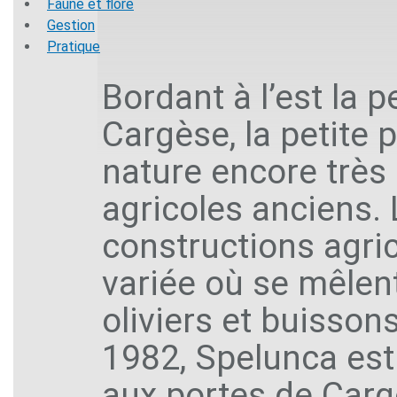
Faune et flore
Gestion
Pratique
Bordant à l’est la p
Cargèse, la petite
nature encore trè
agricoles anciens. 
constructions agri
variée où se mêlent
oliviers et buisso
1982, Spelunca est
aux portes de Cargè