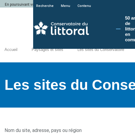
En poursuivant votre navigation sur le site du Conservatoire du littoral, vous a
Recherche
Menu
Contenu
50 a
de
litto
en
com
Accueil
Paysages et sites
Les sites du Conservatoire
Les sites du Conse
Nom du site, adresse, pays ou région