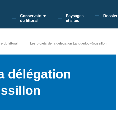
 Conservatoire du littoral, vous acceptez l'utilisation de cookies pour vous propose
Conservatoire
Paysages
Dossier
du littoral
et sites
 du littoral
Les projets de la délégation Languedoc-Roussillon
a délégation
sillon