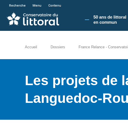
En poursuivant votre navigation sur le site du
Recherche
Menu
Contenu
50 ans de littoral
en commun​
Accueil
Dossiers
France Relance - Conservatoire
Les projets de l
Languedoc-Rous