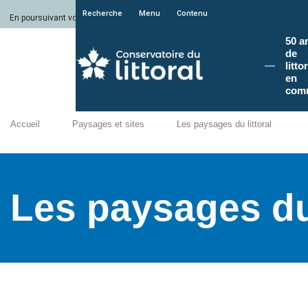
Recherche
Menu
Contenu
En poursuivant votre navigation sur le site du Conservatoire du littoral, vous a
50 a
de
litto
en
com
Accueil
Paysages et sites
Les paysages du littoral
Les paysages du 