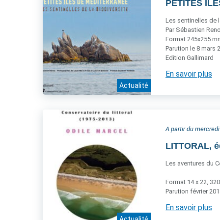
PETITES ÎLE
Les sentinelles de l
Par Sébastien Reno
Format 245x255 mm,
Parution le 8 mars 
Edition Gallimard
En savoir plus
Actualité
A partir du mercredi
LITTORAL, é
Les aventures du Co
Format 14 x 22, 320
Parution février 20
En savoir plus
Actualité