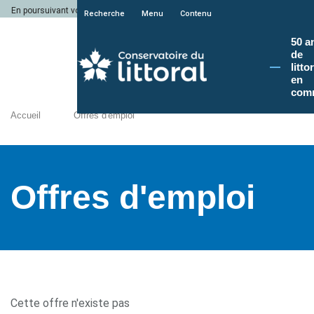
En poursuivant votre navigation sur le site du Conservatoire du littoral, vous a
Recherche
Menu
Contenu
50 a
de
litto
en
com
Accueil
Offres d'emploi
Offres d'emploi
Cette offre n'existe pas