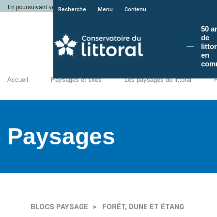
En poursuivant votre navigation sur le site du Conservatoire du littoral, vous a
Recherche
Menu
Contenu
50 a
de
litto
en
com
Accueil
Paysages et sites
Les paysages du littoral
Paysages
BLOCS PAYSAGE
FORÊT, DUNE ET ÉTANG