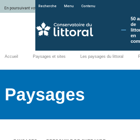
Recherche
Menu
Contenu
En poursuivant votre navigation sur le site du Conservatoire du littoral, vous a
50 a
de
litto
en
com
Accueil
Paysages et sites
Les paysages du littoral
Paysages