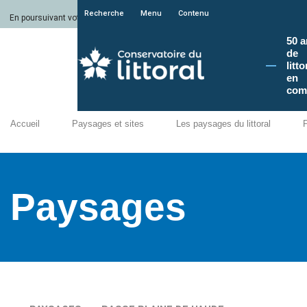
Recherche
Menu
Contenu
En poursuivant votre navigation sur le site du Conservatoire du littoral, vous a
50 a
de
litto
en
com
Accueil
Paysages et sites
Les paysages du littoral
Paysages