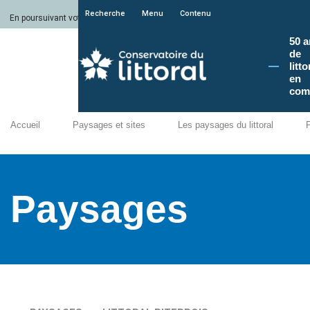
Recherche
Menu
Contenu
En poursuivant votre navigation sur le site du Conservatoire du littoral, vous a
50 a
de
litto
en
com
Accueil
Paysages et sites
Les paysages du littoral
Paysages