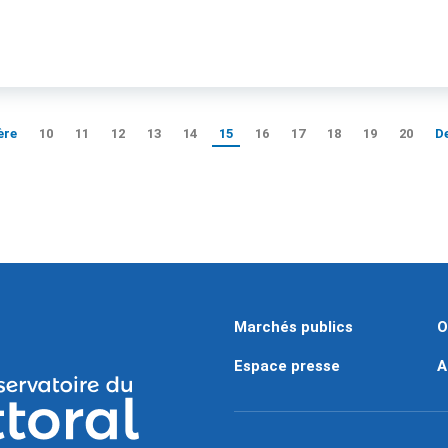
ère
10
11
12
13
14
15
16
17
18
19
20
D
Marchés publics
O
Espace presse
A