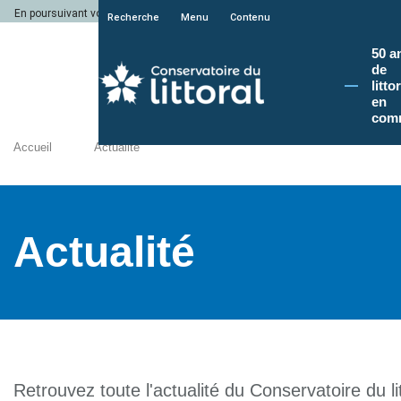
En poursuivant votre navigation sur le site du Conservatoire du littoral, vous a
Recherche
Menu
Contenu
50 a
de
litto
en
com
Accueil
Actualité
Actualité
Retrouvez toute l'actualité du Conservatoire du lit