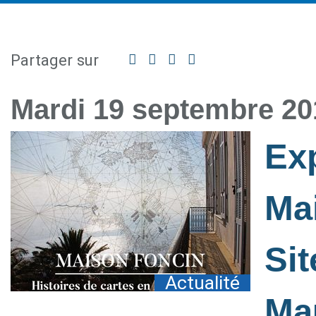
Partager sur
Facebook
Twitter
Linkedin
Partager
par
mail
Mardi 19 septembre 20
Ex
Ma
Sit
Actualité
Ma