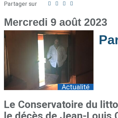
Partager sur
Facebook
Twitter
Linkedin
Partager
par
mail
Mercredi 9 août 2023
Par
Actualité
Le Conservatoire du litt
le décès de Jean-Louis C