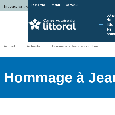
Recherche
Menu
Contenu
En poursuivant votre navigation sur le site du Conservatoire du littoral, vous a
50 a
de
litto
en
com
Accueil
Actualité
Hommage à Jean-Louis Cohen
Hommage à Jea