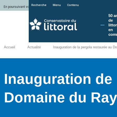
Recherche
Menu
Contenu
En poursuivant votre navigation sur le site du Conservatoire du littoral, vous a
50 a
de
litto
en
com
Accueil
Actualité
Inauguration de la pergola restaurée au 
Inauguration de 
Domaine du Ray