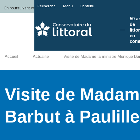
Recherche
Menu
Contenu
En poursuivant votre navigation sur le site du Conservatoire du littoral, vous a
50 a
de
litto
en
com
Accueil
Actualité
Visite de Madame la ministre Monique Barb
Visite de Madam
Barbut à Paulill