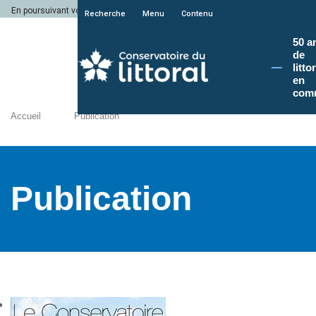
En poursuivant votre navigation sur le site du Conservatoire du littoral, vous a
Recherche
Menu
Contenu
50 a
de
litto
en
com
Accueil
Publication
Publication