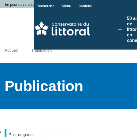
En poursuivant votre navigation sur le site du Conservatoire du littoral, vous a
Recherche
Menu
Contenu
50 a
de
litto
en
com
Accueil
Publication
Publication