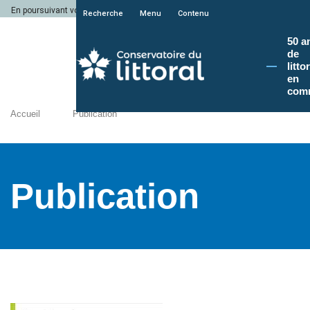
En poursuivant votre navigation sur le site du Conservatoire du littoral, vous a
Recherche
Menu
Contenu
50 a
de
litto
en
com
Accueil
Publication
Publication