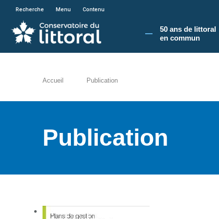
En poursuivant votre navigation sur le site du
Recherche
Menu
Contenu
50 ans de littoral
en commun​
Accueil
Publication
Publication