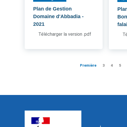
Plan de Gestion
Pla
Domaine d'Abbadia
-
Boni
2021
fala
Télécharger la version .pdf
Té
Première
3
4
5