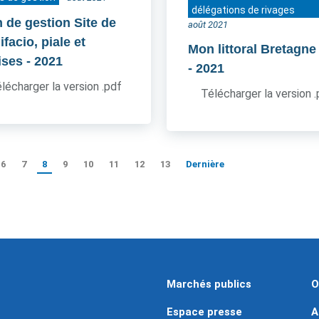
délégations de rivages
n de gestion Site de
août 2021
facio, piale et
Mon littoral Bretagne
ises
- 2021
- 2021
lécharger la version .pdf
Télécharger la version 
6
7
8
9
10
11
12
13
Dernière
Marchés publics
O
Espace presse
A