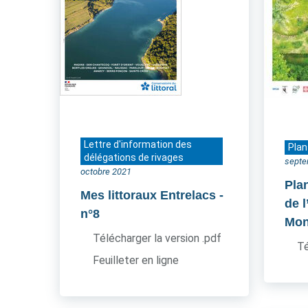
Lettre d'information des
Plan
délégations de rivages
septe
octobre 2021
Pla
Mes littoraux Entrelacs
-
de l
n°8
Mon
Télécharger la version .pdf
Té
Feuilleter en ligne