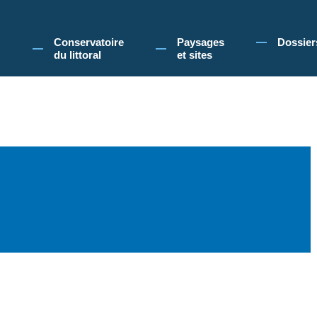
 Conservatoire du littoral, vous acceptez l'utilisation de cookies pour vous propose
Conservatoire
Paysages
Dossier
du littoral
et sites