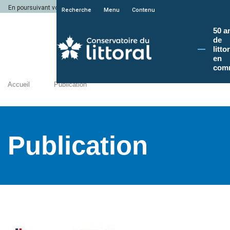
En poursuivant votre navigation sur le site du Conservatoire du littoral, vous a
Recherche
Menu
Contenu
50 a
de
litto
en
com
Accueil
Publication
Publication