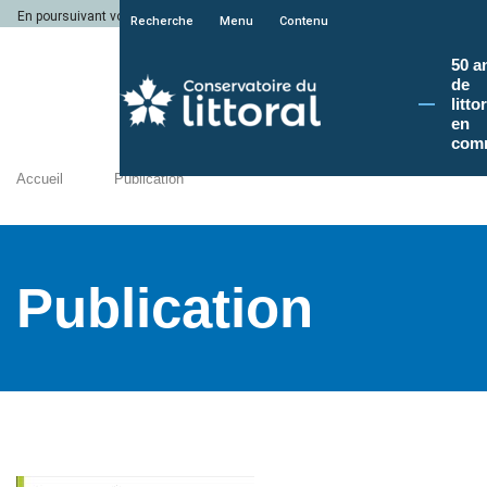
En poursuivant votre navigation sur le site du Conservatoire du littoral, vous a
Recherche
Menu
Contenu
50 a
de
litto
en
com
Accueil
Publication
Publication