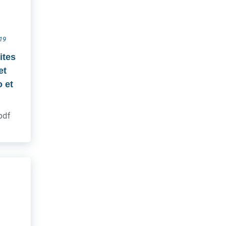
019
ites
et
 et
.pdf