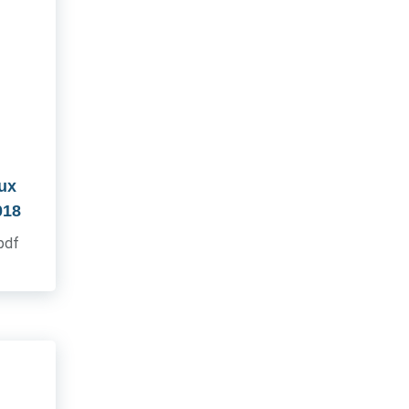
aux
018
.pdf