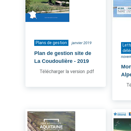
Plans de gestion
janvier 2019
Lett
délé
Plan de gestion site de
novem
La Coudoulière
- 2019
Mon
Télécharger la version .pdf
Alp
Té