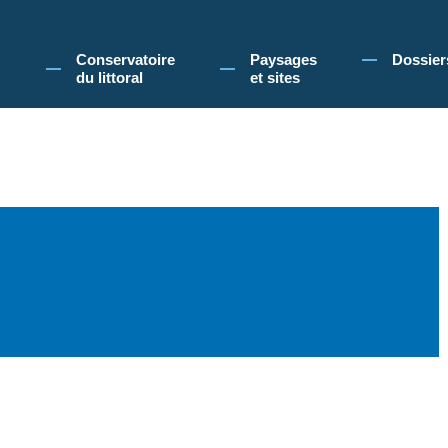
 Conservatoire du littoral, vous acceptez l'utilisation de cookies pour vous propose
Conservatoire
Paysages
Dossier
du littoral
et sites