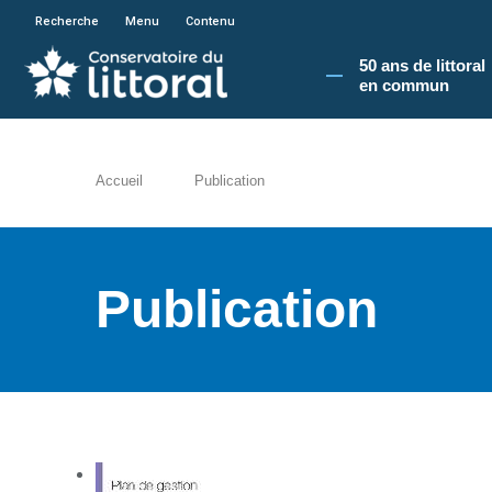
En poursuivant votre navigation sur le site du
Recherche
Menu
Contenu
50 ans de littoral
en commun​
Accueil
Publication
Publication