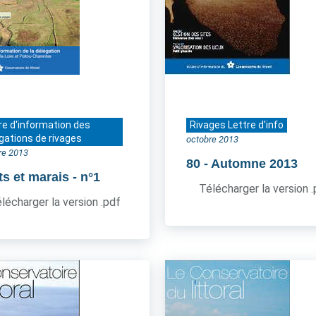
re d'information des
Rivages Lettre d'info
gations de rivages
octobre 2013
re 2013
80
- Automne 2013
ts et marais
- n°1
Télécharger la version 
lécharger la version .pdf