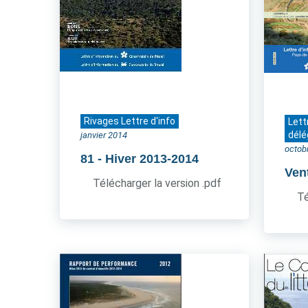
Rivages Lettre d'info
Lett
délé
janvier 2014
octob
81
- Hiver 2013-2014
Ven
Télécharger la version .pdf
Té