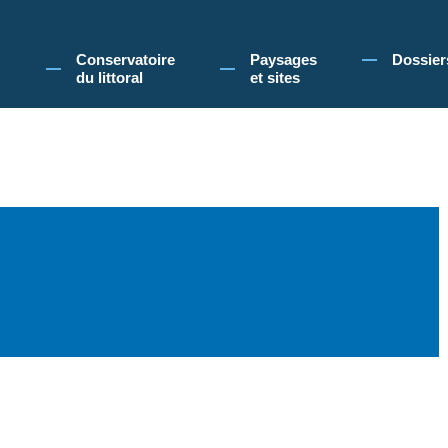
 Conservatoire du littoral, vous acceptez l'utilisation de cookies pour vous propose
Conservatoire
Paysages
Dossier
du littoral
et sites