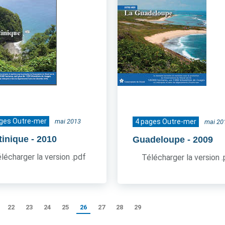
ages Outre-mer
mai 2013
4 pages Outre-mer
mai 20
tinique
- 2010
Guadeloupe
- 2009
lécharger la version .pdf
Télécharger la version 
22
23
24
25
26
27
28
29