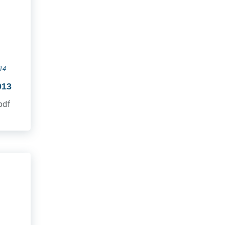
14
013
.pdf