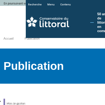
En poursuivant votre navigation sur le site du Conservatoire du littoral, vous a
Recherche
Menu
Contenu
50 a
de
litto
en
com
Accueil
Publication
Publication