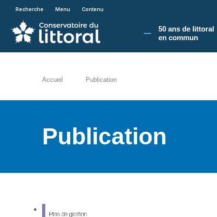
En poursuivant votre navigation sur le site du
Recherche
Menu
Contenu
50 ans de littoral
en commun​
Accueil
Publication
Publication