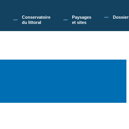
 Conservatoire du littoral, vous acceptez l'utilisation de cookies pour vous propose
Conservatoire
Paysages
Dossier
du littoral
et sites