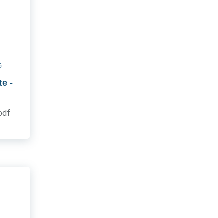
6
te
-
.pdf