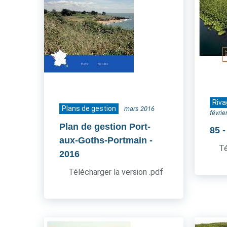
Riva
Plans de gestion
mars 2016
févrie
Plan de gestion Port-
85
aux-Goths-Portmain
-
Té
2016
Télécharger la version .pdf