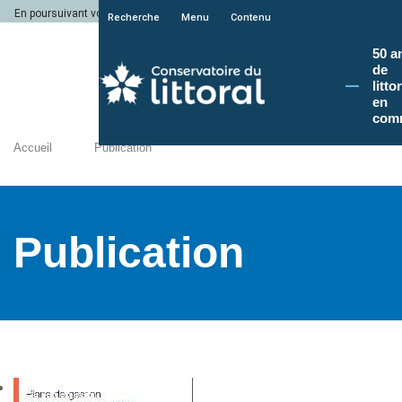
En poursuivant votre navigation sur le site du Conservatoire du littoral, vous a
Recherche
Menu
Contenu
50 a
de
litto
en
com
Accueil
Publication
Publication