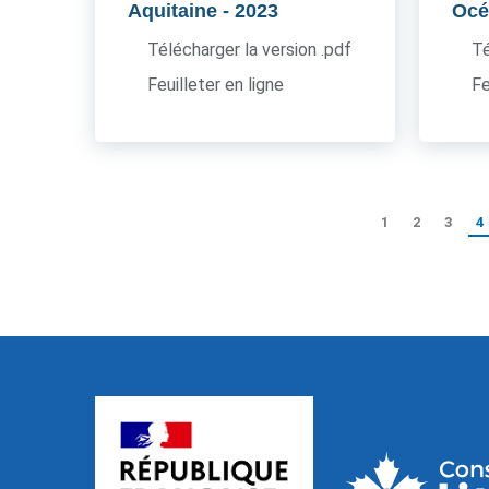
Aquitaine
- 2023
Océ
Télécharger la version .pdf
Té
Feuilleter en ligne
Fe
1
2
3
4