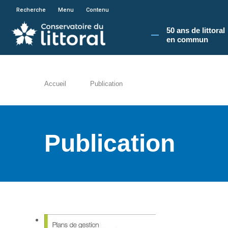
En poursuivant votre navigation sur le site du
Recherche
Menu
Contenu
50 ans de littoral
en commun​
Accueil
Publication
Publication