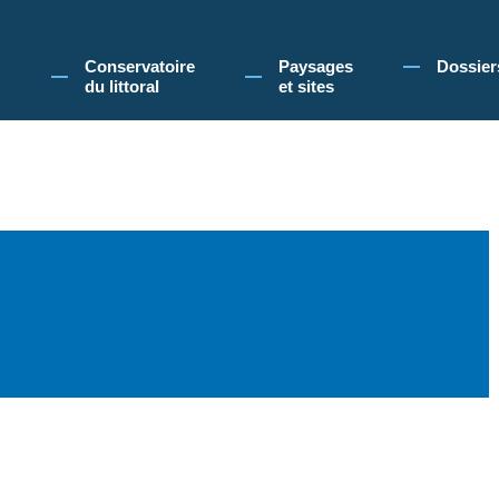
 Conservatoire du littoral, vous acceptez l'utilisation de cookies pour vous propose
Conservatoire
Paysages
Dossier
du littoral
et sites