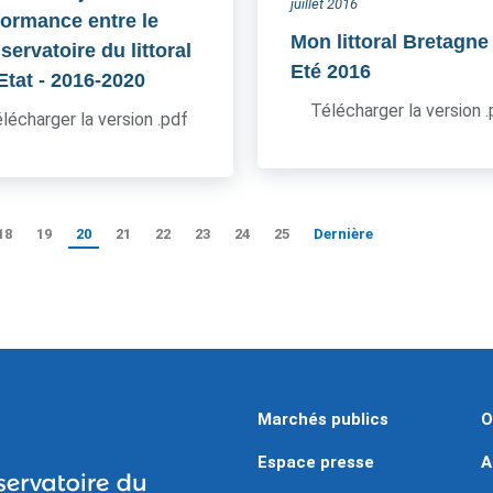
juillet 2016
formance entre le
Mon littoral Bretagne
ervatoire du littoral
Eté 2016
'Etat
- 2016-2020
Télécharger la version 
lécharger la version .pdf
18
19
20
21
22
23
24
25
Dernière
Marchés publics
O
Espace presse
A