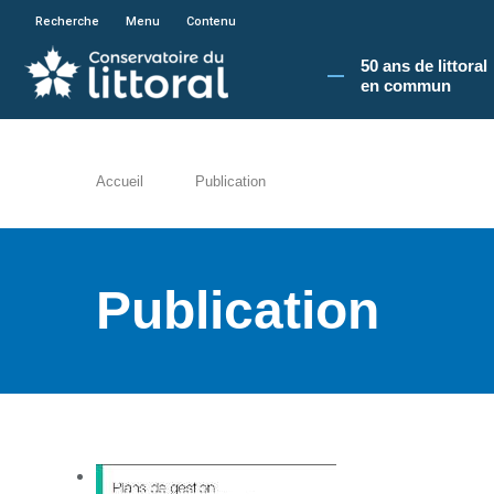
En poursuivant votre navigation sur le site du
Recherche
Menu
Contenu
50 ans de littoral
en commun​
Accueil
Publication
Publication