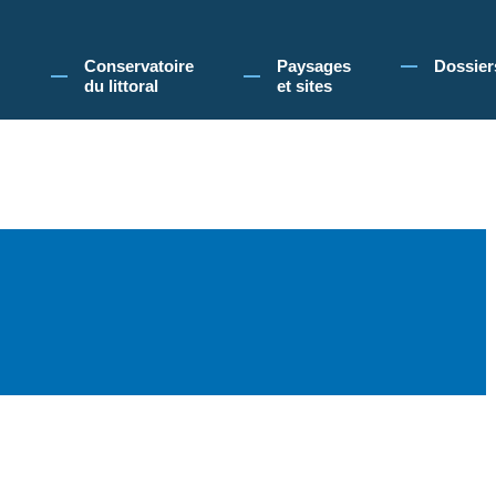
 Conservatoire du littoral, vous acceptez l'utilisation de cookies pour vous propose
Conservatoire
Paysages
Dossier
du littoral
et sites