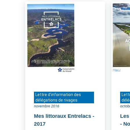
Lettre d'information des
Lett
délégations de rivages
délé
novembre 2016
octob
Mes littoraux Entrelacs
-
Les
2017
- N