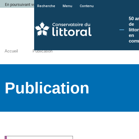
En poursuivant votre navigation sur le site du Conservatoire du littoral, vous a
Recherche
Menu
Contenu
50 a
de
litto
en
com
Accueil
Publication
Publication