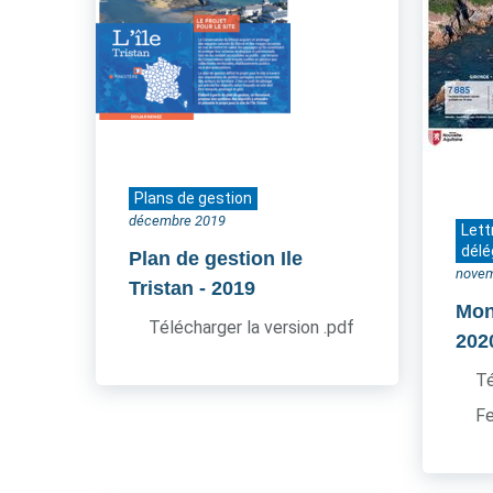
Plans de gestion
décembre 2019
Lett
délé
Plan de gestion Ile
novem
Tristan
- 2019
Mon 
Télécharger la version .pdf
202
Té
Fe