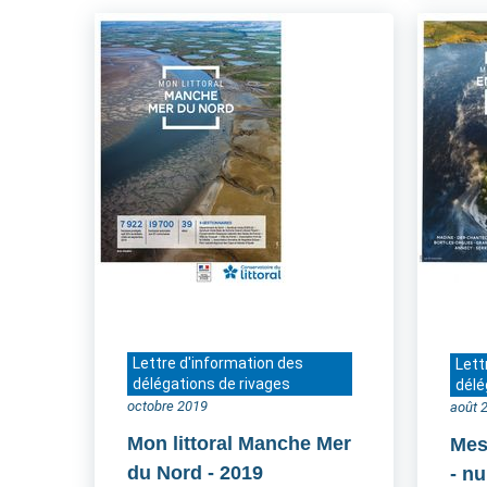
Lettre d'information des
Lett
délégations de rivages
délé
octobre 2019
août 
Mon littoral Manche Mer
Mes
du Nord
- 2019
- n