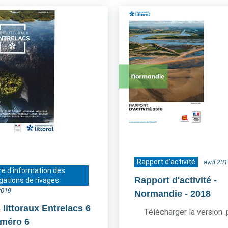
Rapport d'activité
avril 20
re d'information des
Rapport d'activité -
gations de rivages
2019
Normandie
- 2018
 littoraux Entrelacs 6
Télécharger la version 
uméro 6