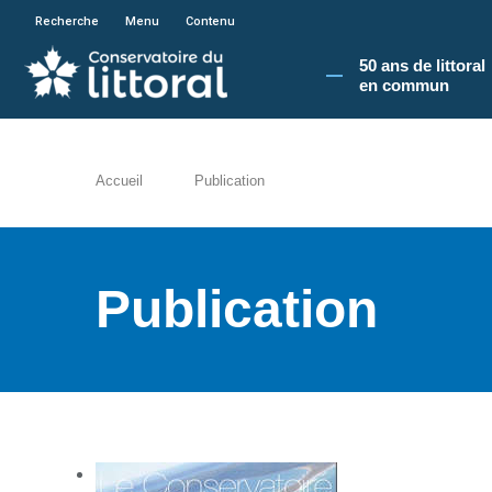
En poursuivant votre navigation sur le site du
Recherche
Menu
Contenu
50 ans de littoral
en commun​
Accueil
Publication
Publication