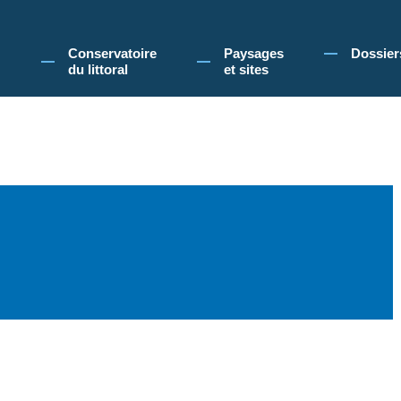
 Conservatoire du littoral, vous acceptez l'utilisation de cookies pour vous propose
Conservatoire
Paysages
Dossier
du littoral
et sites