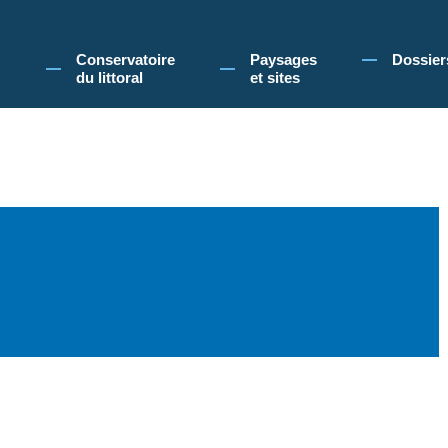
 Conservatoire du littoral, vous acceptez l'utilisation de cookies pour vous propose
Conservatoire
Paysages
Dossier
du littoral
et sites