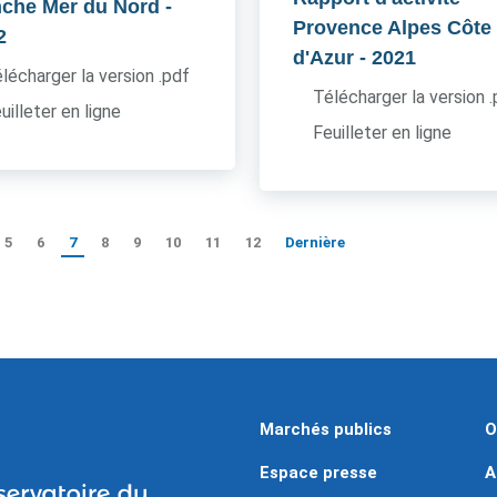
che Mer du Nord
-
Provence Alpes Côte
2
d'Azur
- 2021
lécharger la version .pdf
Télécharger la version 
uilleter en ligne
Feuilleter en ligne
5
6
7
8
9
10
11
12
Dernière
Marchés publics
O
Espace presse
A