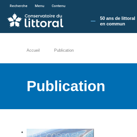
En poursuivant votre navigation sur le site du
Recherche
Menu
Contenu
50 ans de littoral
en commun​
Accueil
Publication
Publication