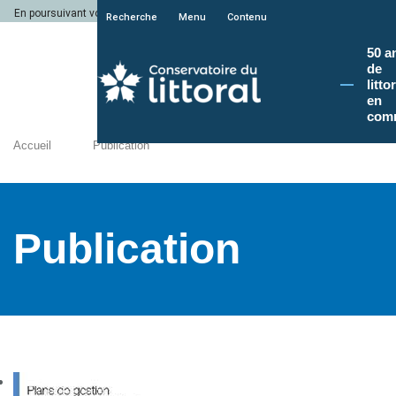
En poursuivant votre navigation sur le site du Conservatoire du littoral, vous a
Recherche
Menu
Contenu
50 a
de
litto
en
com
Accueil
Publication
Publication