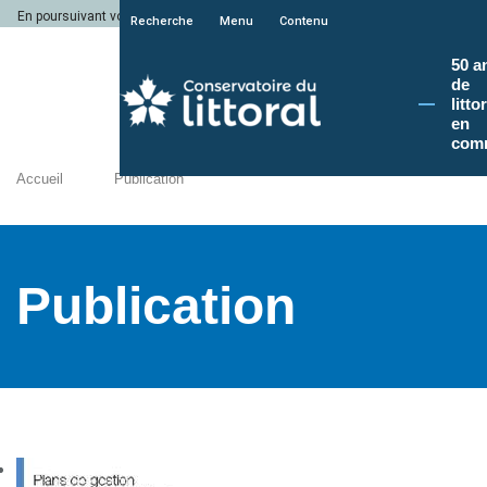
En poursuivant votre navigation sur le site du Conservatoire du littoral, vous a
Recherche
Menu
Contenu
50 a
de
litto
en
com
Accueil
Publication
Publication