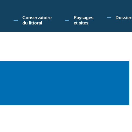
 Conservatoire du littoral, vous acceptez l'utilisation de cookies pour vous propose
Conservatoire
Paysages
Dossier
du littoral
et sites