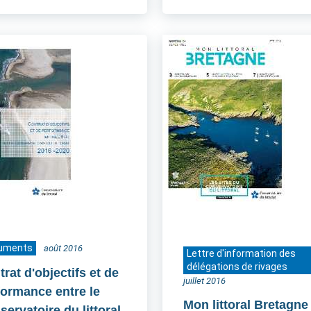
uments
août 2016
Lettre d'information des
délégations de rivages
rat d'objectifs et de
juillet 2016
formance entre le
Mon littoral Bretagne
ervatoire du littoral