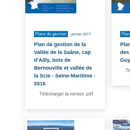
Plans de gestion
Plan
janvier 2017
Plan de gestion de la
Pla
Vallée de la Saâne, cap
des 
d’Ailly, bois de
Guy
Bernouville et vallée de
Té
la Scie - Seine-Maritime
-
2016
Télécharger la version .pdf