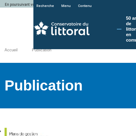
En poursuivant votre navigation sur le site du Conservatoire du littoral, vous a
Recherche
Menu
Contenu
50 a
de
litto
en
com
Accueil
Publication
Publication