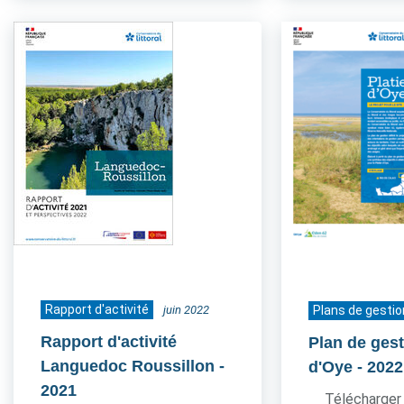
Rapport d'activité
juin 2022
Plans de gestio
Rapport d'activité
Plan de gest
Languedoc Roussillon
-
d'Oye
- 2022
2021
Télécharger 