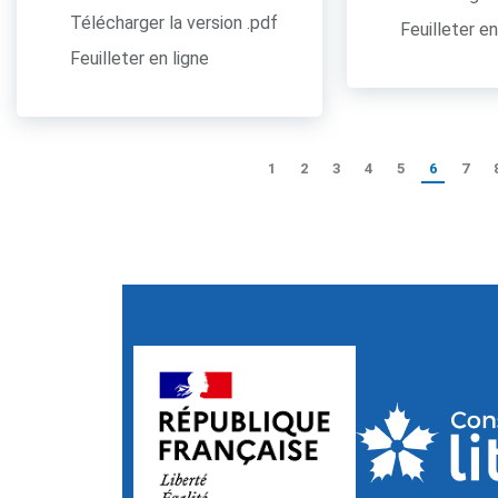
Télécharger la version .pdf
Feuilleter en
Feuilleter en ligne
1
2
3
4
5
6
7