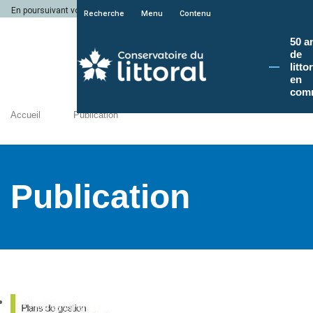
En poursuivant votre navigation sur le site du Conservatoire du littoral, vous a
Recherche
Menu
Contenu
50 a
de
litto
en
com
Accueil
Publication
Publication